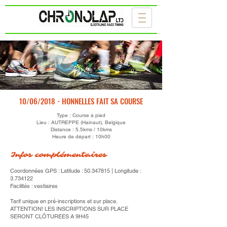
10/06/2018 - HONNELLES FAIT SA COURSE
Type : Course à pied
Lieu : AUTREPPE (Hainaut), Belgique
Distance : 5.5kms / 10kms
Heure de départ : 10h00
Infos complémentaires
Coordonnées GPS : Latitude :
50.347815
| Longitude :
3.734122
Facilités : vestiaires
Tarif unique en pré-inscriptions et sur place.
ATTENTION! LES INSCRIPTIONS SUR PLACE
SERONT CLÔTUREES A 9H45