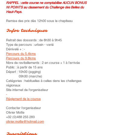
RAPPEL : cette course ne comptabilise AUCUN BONUS
NI POINTS au classement du Challenge des Belles du
Haut-Pays.
Remise des prix dès 12h00 sous le chapiteau
Infos techniques
Retrait des dossards : de 8h30 à 9h45
Type de parcours : urbain - varié
Dénivelé + : -
Parcours du 5.4kms
Parcours du 9.8kms
Nbre de ravitaillements : 2 en course + 1 à l'arrivée
Public : à partir de 15 ans
Départ : 10h00 (jogging)
09h30 (marche)
Catégories :
habituelles à celles dans les challenges
régionaux
Site internet de l'organisateur
-
Règlement de la course
Contacter l'organisateur
Olivier Motte
+32 (0)488 255 283
olivier.motte@hotmail.com
Inscriptions