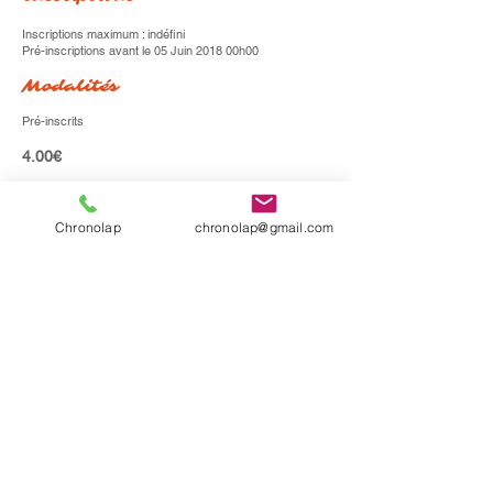
Inscriptions maximum : indéfini
Pré-inscriptions avant le 05 Juin 2018 00h00
Modalités
Pré-inscrits
4.00€
A payer sur le compte suivant :
BE22
0636 1357 4747
Chronolap
chronolap@gmail.com
Inscription sur place possible
Tarif sur place : 4.00€
Possibilité d'achat du badge Chronolap
Liste des inscriptions
Si vous ne pouvez participer à la course pour diverses
raisons autres que l'annulation de l'événement par
l'organisateur, AUCUN remboursement ne sera effectué
sur les inscriptions, sauf dérogation.
S'inscrire