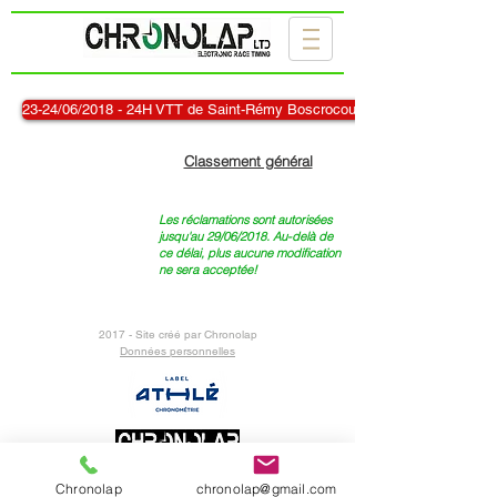
23-24/06/2018 - 24H VTT de Saint-Rémy Boscrocourt
Classement général
Les réclamations sont autorisées
jusqu'au 29/06/2018. Au-delà de
ce délai, plus aucune modification
ne sera acceptée!
2017 - Site créé par Chronolap
Données personnelles
Le partenaire de votre événement sportif
!
Chronolap
chronolap@gmail.com