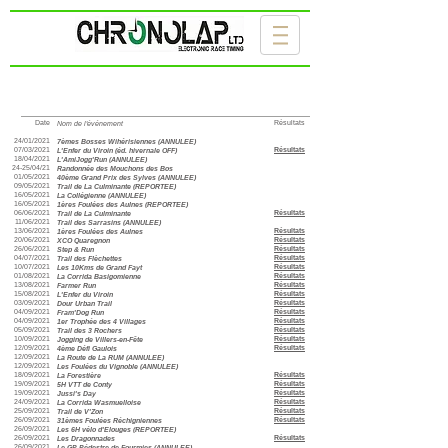
Archives - Résultats - 2021
Date
Résultats
Nom de l'événement
___________
24/01/2021
7èmes Bosses Wihérisiennes (ANNULEE)
07/03/2021
Résultats
L'Enfer du Viroin (éd. hivernale OFF)
18/04/2021
L'AmiJogg'Run (ANNULEE)
24-25/04/21
Randonnée des Mouchons des Bos
01/05/2021
40ème Grand Prix des Sylves (ANNULEE)
09/05/2021
Trail de La Culminante (REPORTEE)
16/05/2021
La Collégienne (ANNULEE)
16/05/2021
1ères Foulées des Aulnes (REPORTEE)
06/06/2021
Résultats
Trail de La Culminante
11/06/2021
Trail des Sarrasins (ANNULEE)
13/06/2021
Résultats
1ères Foulées des Aulnes
20/06/2021
Résultats
XCO Quaregnon
26/06/2021
Résultats
Step & Run
04/07/2021
Résultats
Trail des Flèchettes
10/07/2021
Résultats
Les 10Kms de Grand Fayt
01/08/2021
Résultats
La Corrida Basigomienne
13/08/2021
Résultats
Farmer Run
15/08/2021
Résultats
L'Enfer du Viroin
03/09/2021
Résultats
Dour Urban Trail
04/09/2021
Résultats
Fram'Dog Run
04/09/2021
Résultats
1er Trophée des 4 Villages
05/09/2021
Résultats
Trail des 3 Rochers
10/09/2021
Résultats
Jogging de Villers-en-Fête
12/09/2021
Résultats
4ème Défi Gaulois
12/09/2021
La Route de La RUM (ANNULEE)
12/09/2021
Les Foulées du Vignoble (ANNULEE)
18/09/2021
Résultats
La Forestière
19/09/2021
Résultats
5H VTT de Conty
19/09/2021
Résultats
Jussi's Day
24/09/2021
Résultats
La Corrida Wasmuelloise
25/09/2021
Résultats
Trail de V'Zon
26/09/2021
Résultats
31èmes Foulées Réchigniennes
26/09/2021
Les 6H vélo d'Elouges (REPORTEE)
26/09/2021
Résultats
Les Dragonnades
26/09/2021
Le GP Pédestre de Fourmies (ANNULEE)