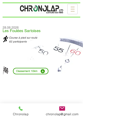
28.06.2026
Les Foulées Sartoises
Course à pied sur route
62 participants
Classement 10km
2017 - Site créé par Chronolap
Chronolap
chronolap@gmail.com
Données personnelles