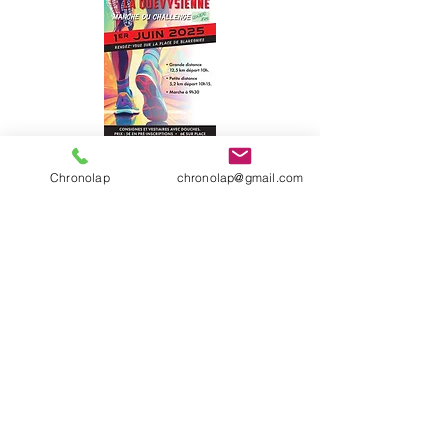
Chronolap
chronolap@gmail.com
Classement général 12km
Classement général 5km
2017 - Site créé par Chronolap
Données personnelles
Le partenaire de votre événement sportif
!
+32 (0) 471 721 819