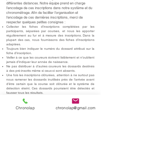
différentes distances. Notre équipe prend en charge
l’encodage de ces inscriptions dans notre système et du
chronométrage. Afin de faciliter l’organisation et
l’encodage de ces dernières inscriptions, merci de
respecter quelques petites consignes :
Collecter les fiches d’inscriptions complétées par les
participants, séparées par courses, et nous les apporter
régulièrement au fur et à mesure des inscriptions. Dans la
plupart des cas, nous fournissons des fiches d’inscriptions
adaptées.
Toujours bien indiquer le numéro du dossard attribué sur la
fiche d’inscription.
Veiller à ce que les coureurs écrivent lisiblement et n’oublient
jamais d’indiquer leur année de naissance.
Ne pas distribuer à d’autres coureurs les dossards destinés
à des pré-inscrits même si ceux-ci sont absents.
Une fois les inscriptions clôturées, attention à ne surtout pas
nous ramener les dossards inutilisés près de l’arrivée avant
d’être certain que la course soit clôturée et le système de
détection éteint. Ces dossards pourraient être détectés et
fausser tous les résultats.
Conception d'affiches événement
Chronolap
chronolap@gmail.com
Nous proposons aux organisateurs la conception
d'affiches parmi de nombreux modèles prédéfinis.
Le catalogue de modèles est accessible via le bouton ci-
dessous.
Vers le catalogue